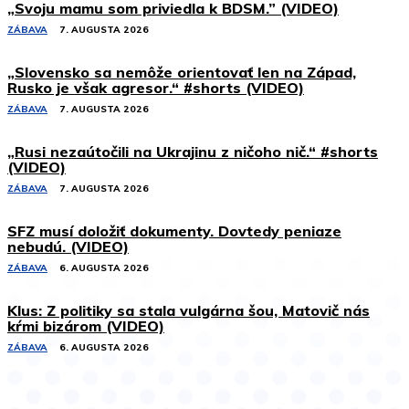
„Svoju mamu som priviedla k BDSM.” (VIDEO)
ZÁBAVA
7. AUGUSTA 2026
„Slovensko sa nemôže orientovať len na Západ,
Rusko je však agresor.“ #shorts (VIDEO)
ZÁBAVA
7. AUGUSTA 2026
„Rusi nezaútočili na Ukrajinu z ničoho nič.“ #shorts
(VIDEO)
ZÁBAVA
7. AUGUSTA 2026
SFZ musí doložiť dokumenty. Dovtedy peniaze
nebudú. (VIDEO)
ZÁBAVA
6. AUGUSTA 2026
Klus: Z politiky sa stala vulgárna šou, Matovič nás
kŕmi bizárom (VIDEO)
ZÁBAVA
6. AUGUSTA 2026