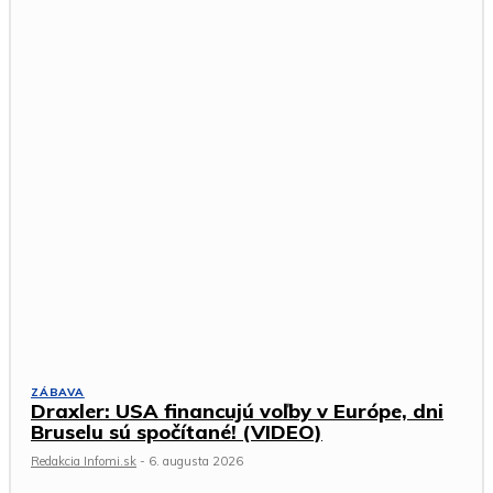
ZÁBAVA
Draxler: USA financujú voľby v Európe, dni
Bruselu sú spočítané! (VIDEO)
Redakcia Infomi.sk
-
6. augusta 2026