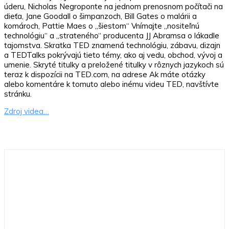
úderu, Nicholas Negroponte na jednom prenosnom počítači na
dieťa, Jane Goodall o šimpanzoch, Bill Gates o malárii a
komároch, Pattie Maes o „šiestom“ Vnímajte „nositeľnú
technológiu“ a „strateného“ producenta JJ Abramsa o lákadle
tajomstva. Skratka TED znamená technológiu, zábavu, dizajn
a TEDTalks pokrývajú tieto témy, ako aj vedu, obchod, vývoj a
umenie. Skryté titulky a preložené titulky v rôznych jazykoch sú
teraz k dispozícii na TED.com, na adrese Ak máte otázky
alebo komentáre k tomuto alebo inému videu TED, navštívte
stránku.
Zdroj videa…