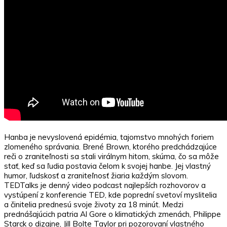
Hanba je nevyslovená epidémia, tajomstvo mnohých foriem
zlomeného správania. Brené Brown, ktorého predchádzajúce
reči o zraniteľnosti sa stali virálnym hitom, skúma, čo sa môže
stať, keď sa ľudia postavia čelom k svojej hanbe. Jej vlastný
humor, ľudskosť a zraniteľnosť žiaria každým slovom.
TEDTalks je denný video podcast najlepších rozhovorov a
vystúpení z konferencie TED, kde poprední svetoví myslitelia
a činitelia prednesú svoje životy za 18 minút. Medzi
prednášajúcich patria Al Gore o klimatických zmenách, Philippe
Starck o dizajne, Jill Bolte Taylor pri pozorovaní vlastného