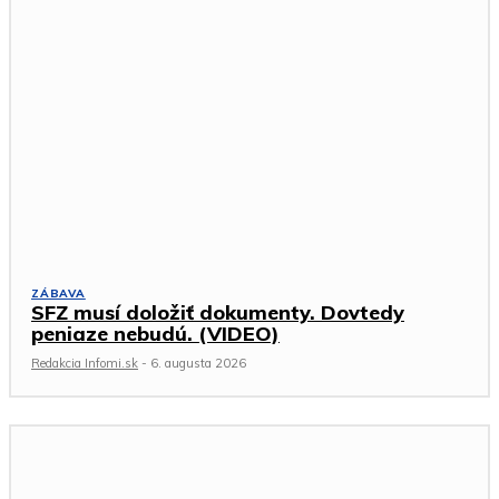
ZÁBAVA
SFZ musí doložiť dokumenty. Dovtedy
peniaze nebudú. (VIDEO)
Redakcia Infomi.sk
-
6. augusta 2026