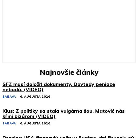
Najnovšie články
SFZ musí doložiť dokumenty. Dovtedy peniaze
nebudú. (VIDEO)
ZÁBAVA
6. AUGUSTA 2026
Klus: Z politiky sa stala vulgárna šou, Matovič nás
kŕmi bizárom (VIDEO)
ZÁBAVA
6. AUGUSTA 2026
Draxler: USA financujú voľby v Európe, dni Bruselu sú