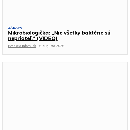
ZÁBAVA
Mikrobiologička: „Nie všetky baktérie sú
nepriateľ.“ (VIDEO)
Redakcia Infomi.sk
-
6. augusta 2026