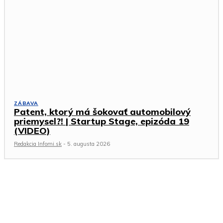
ZÁBAVA
Patent, ktorý má šokovať automobilový
priemysel?! | Startup Stage, epizóda 19
(VIDEO)
Redakcia Infomi.sk
-
5. augusta 2026