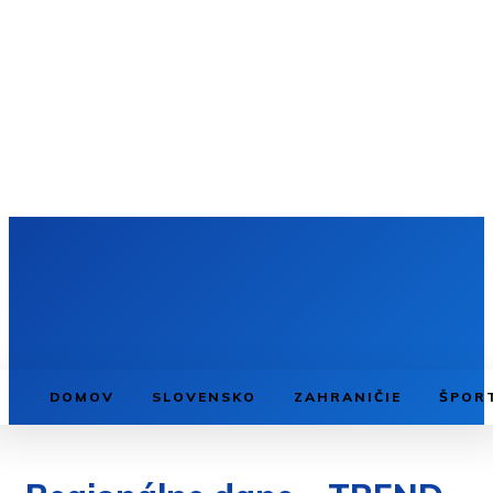
DOMOV
SLOVENSKO
ZAHRANIČIE
ŠPOR