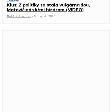
ZÁBAVA
Klus: Z politiky sa stala vulgárna šou,
Matovič nás kŕmi bizárom (VIDEO)
Redakcia Infomi.sk
-
6. augusta 2026