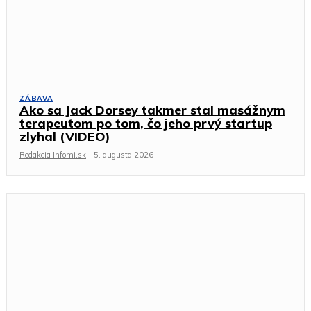
ZÁBAVA
Ako sa Jack Dorsey takmer stal masážnym
terapeutom po tom, čo jeho prvý startup
zlyhal (VIDEO)
Redakcia Infomi.sk
-
5. augusta 2026