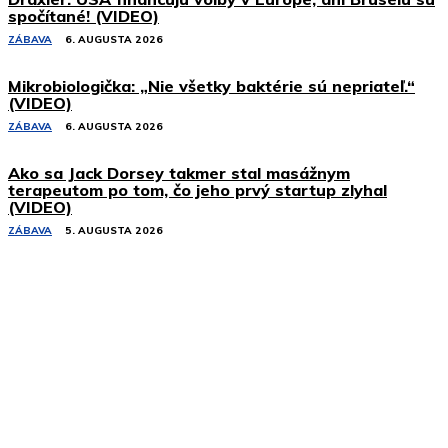
spočítané! (VIDEO)
ZÁBAVA
6. AUGUSTA 2026
Mikrobiologička: „Nie všetky baktérie sú nepriateľ.“
(VIDEO)
ZÁBAVA
6. AUGUSTA 2026
Ako sa Jack Dorsey takmer stal masážnym
terapeutom po tom, čo jeho prvý startup zlyhal
(VIDEO)
ZÁBAVA
5. AUGUSTA 2026
Podobné články