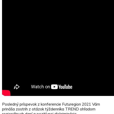
Posledný príspevok z konferencie Futuregion 2021 Vám
prináša zostrih z otázok týždenníka TREND ohľadom
regionálnych daní a pozitívnej diskriminácie …