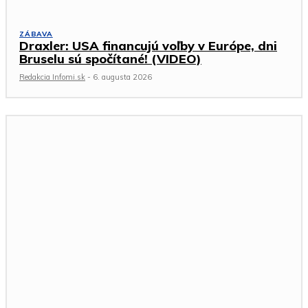
ZÁBAVA
Draxler: USA financujú voľby v Európe, dni
Bruselu sú spočítané! (VIDEO)
Redakcia Infomi.sk
-
6. augusta 2026