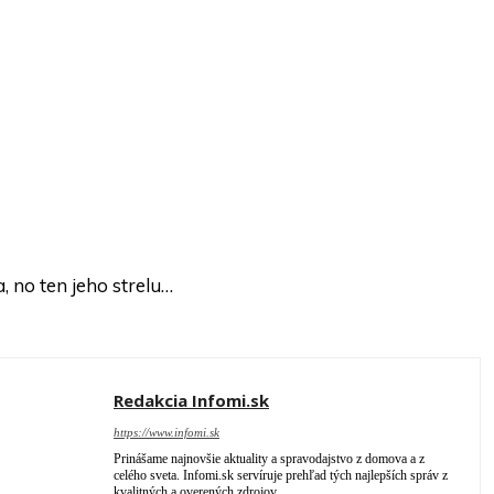
, no ten jeho strelu…
Redakcia Infomi.sk
https://www.infomi.sk
Prinášame najnovšie aktuality a spravodajstvo z domova a z
celého sveta. Infomi.sk servíruje prehľad tých najlepších správ z
kvalitných a overených zdrojov.