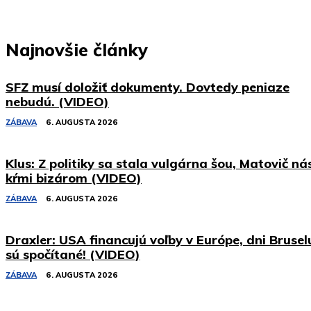
Najnovšie články
SFZ musí doložiť dokumenty. Dovtedy peniaze
nebudú. (VIDEO)
ZÁBAVA
6. AUGUSTA 2026
Klus: Z politiky sa stala vulgárna šou, Matovič ná
kŕmi bizárom (VIDEO)
ZÁBAVA
6. AUGUSTA 2026
Draxler: USA financujú voľby v Európe, dni Brusel
sú spočítané! (VIDEO)
ZÁBAVA
6. AUGUSTA 2026