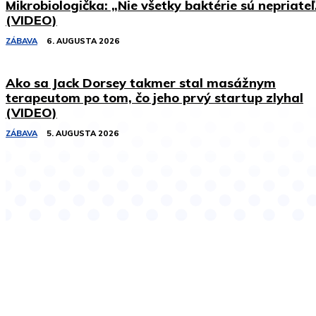
Mikrobiologička: „Nie všetky baktérie sú nepriateľ
(VIDEO)
ZÁBAVA
6. AUGUSTA 2026
Ako sa Jack Dorsey takmer stal masážnym
terapeutom po tom, čo jeho prvý startup zlyhal
(VIDEO)
ZÁBAVA
5. AUGUSTA 2026