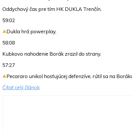
Oddychový čas pre tím HK DUKLA Trenčín.
59:02
Dukla hrá powerplay.
58:08
Kubkovo nahodenie Borák zrazil do strany.
57:27
Pecararo unikol hosťujúcej defenzíve, rútil sa na Boráka
Čítať celý článok