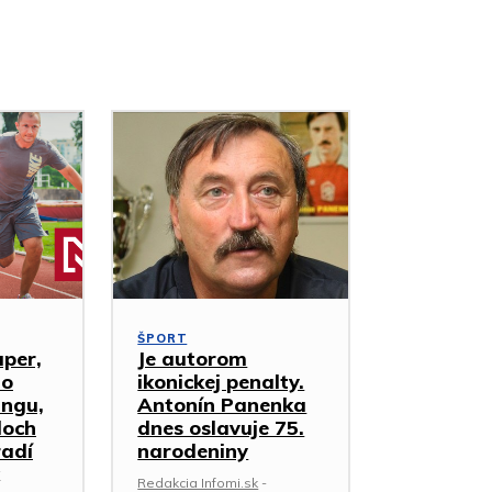
ŠPORT
uper,
Je autorom
ho
ikonickej penalty.
ingu,
Antonín Panenka
loch
dnes oslavuje 75.
radí
narodeniny
Redakcia Infomi.sk
-