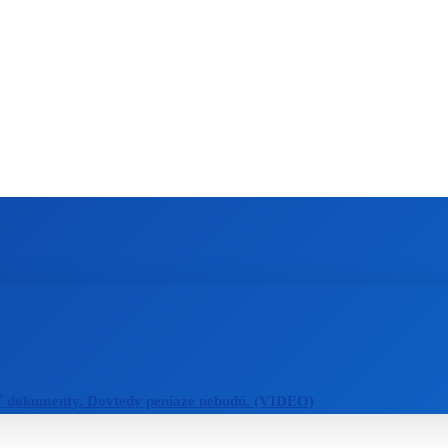
ZAHRANIČIE
ŠPORT
ZDRAVIE
ť dokumenty. Dovtedy peniaze nebudú. (VIDEO)