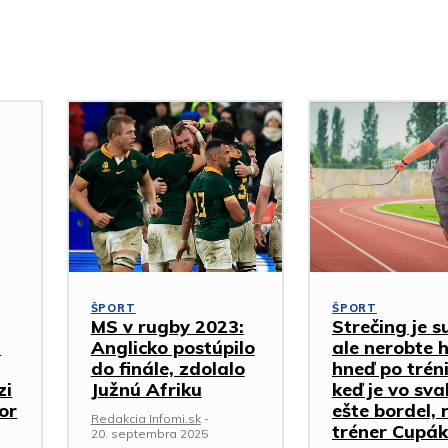
ŠPORT
ŠPORT
MS v rugby 2023:
Strečing je s
a
Anglicko postúpilo
ale nerobte 
do finále, zdolalo
hneď po trén
zi
Južnú Afriku
keď je vo sva
or
ešte bordel, 
Redakcia Infomi.sk
-
tréner Cupák
20. septembra 2025