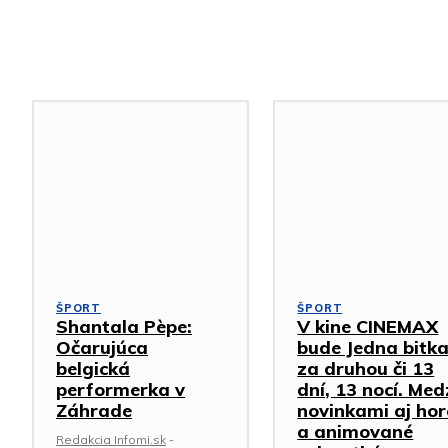
Podobné články
ŠPORT
ŠPORT
Shantala Pèpe:
V kine CINEMAX
Očarujúca
bude Jedna bitk
belgická
za druhou či 13
performerka v
dní, 13 nocí. Med
Záhrade
novinkami aj hor
a animované
Redakcia Infomi.sk
-