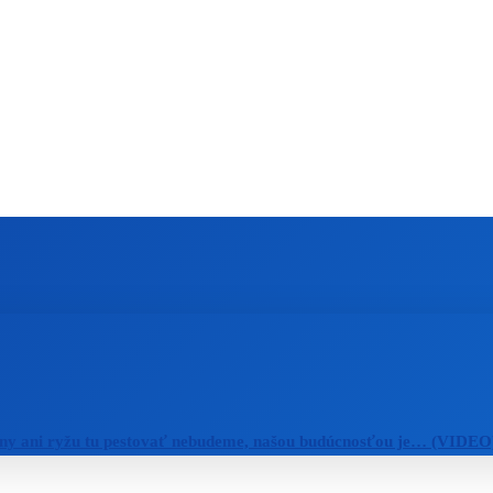
ZAHRANIČIE
ŠPORT
ZDRAVIE
ny ani ryžu tu pestovať nebudeme, našou budúcnosťou je… (VIDEO