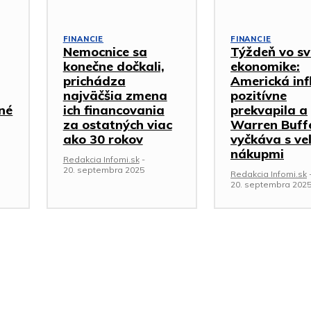
FINANCIE
FINANCIE
Nemocnice sa
Týždeň vo sv
konečne dočkali,
ekonomike:
prichádza
Americká inf
najväčšia zmena
pozitívne
iné
ich financovania
prekvapila a
za ostatných viac
Warren Buff
ako 30 rokov
vyčkáva s ve
nákupmi
Redakcia Infomi.sk
-
20. septembra 2025
Redakcia Infomi.sk
20. septembra 202