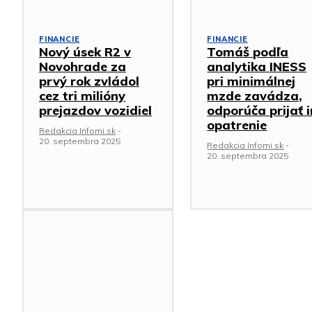
FINANCIE
FINANCIE
Nový úsek R2 v
Tomáš podľa
Novohrade za
analytika INESS
prvý rok zvládol
pri minimálnej
cez tri milióny
mzde zavádza,
prejazdov vozidiel
odporúča prijať 
opatrenie
Redakcia Infomi.sk
-
20. septembra 2025
Redakcia Infomi.sk
-
20. septembra 2025