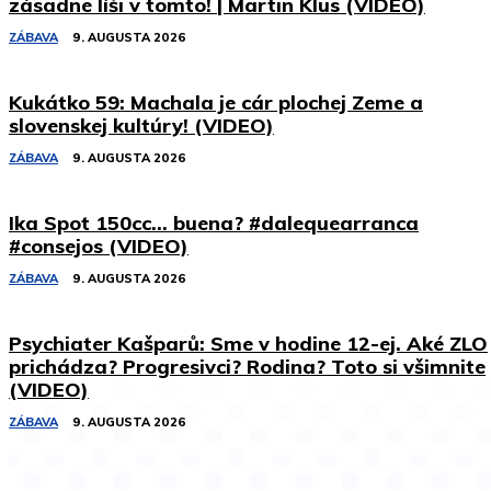
zásadne líši v tomto! | Martin Klus (VIDEO)
ZÁBAVA
9. AUGUSTA 2026
Kukátko 59: Machala je cár plochej Zeme a
slovenskej kultúry! (VIDEO)
ZÁBAVA
9. AUGUSTA 2026
Ika Spot 150cc… buena? #dalequearranca
#consejos (VIDEO)
ZÁBAVA
9. AUGUSTA 2026
Psychiater Kašparů: Sme v hodine 12-ej. Aké ZLO
prichádza? Progresivci? Rodina? Toto si všimnite
(VIDEO)
ZÁBAVA
9. AUGUSTA 2026