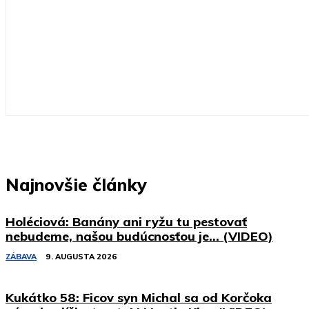
Najnovšie články
Holéciová: Banány ani ryžu tu pestovať
nebudeme, našou budúcnosťou je… (VIDEO)
ZÁBAVA
9. AUGUSTA 2026
Kukátko 58: Ficov syn Michal sa od Korčoka