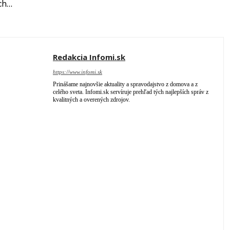
ch…
Redakcia Infomi.sk
https://www.infomi.sk
Prinášame najnovšie aktuality a spravodajstvo z domova a z
celého sveta. Infomi.sk servíruje prehľad tých najlepších správ z
kvalitných a overených zdrojov.