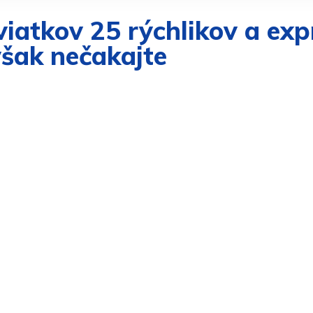
viatkov 25 rýchlikov a expr
však nečakajte