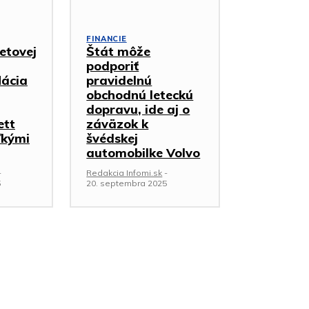
FINANCIE
etovej
Štát môže
podporiť
lácia
pravidelnú
obchodnú leteckú
dopravu, ide aj o
ett
záväzok k
ľkými
švédskej
automobilke Volvo
-
Redakcia Infomi.sk
-
5
20. septembra 2025