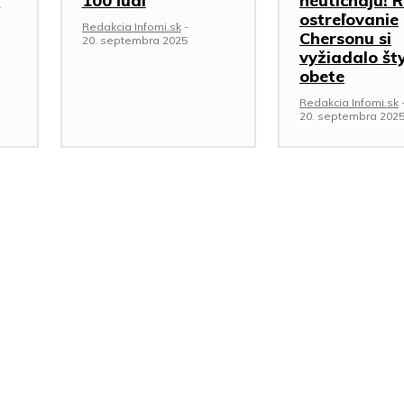
e
100 ľudí
neutíchajú! 
ostreľovanie
Redakcia Infomi.sk
-
Chersonu si
20. septembra 2025
vyžiadalo šty
obete
Redakcia Infomi.sk
20. septembra 202