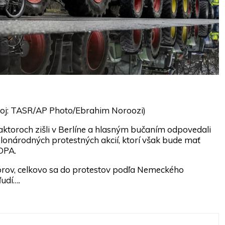
droj: TASR/AP Photo/Ebrahim Noroozi)
ktoroch zišli v Berlíne a hlasným bučaním odpovedali
elonárodných protestných akcií, ktorí však bude mať
DPA.
torov, celkovo sa do protestov podľa Nemeckého
udí….