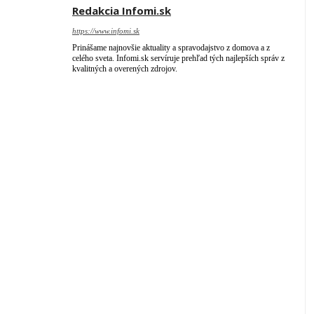
Redakcia Infomi.sk
https://www.infomi.sk
Prinášame najnovšie aktuality a spravodajstvo z domova a z
celého sveta. Infomi.sk servíruje prehľad tých najlepších správ z
kvalitných a overených zdrojov.