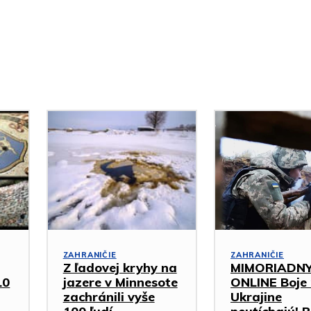
ZAHRANIČIE
ZAHRANIČIE
Z ľadovej kryhy na
MIMORIADN
10
jazere v Minnesote
ONLINE Boje
zachránili vyše
Ukrajine