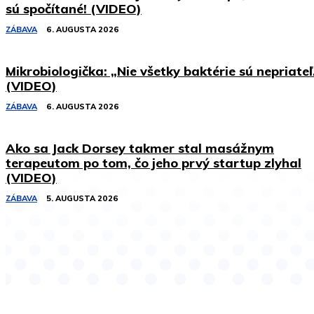
sú spočítané! (VIDEO)
ZÁBAVA
6. AUGUSTA 2026
Mikrobiologička: „Nie všetky baktérie sú nepriateľ
(VIDEO)
ZÁBAVA
6. AUGUSTA 2026
Ako sa Jack Dorsey takmer stal masážnym
terapeutom po tom, čo jeho prvý startup zlyhal
(VIDEO)
ZÁBAVA
5. AUGUSTA 2026