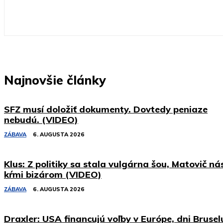
Najnovšie články
SFZ musí doložiť dokumenty. Dovtedy peniaze
nebudú. (VIDEO)
ZÁBAVA
6. AUGUSTA 2026
Klus: Z politiky sa stala vulgárna šou, Matovič ná
kŕmi bizárom (VIDEO)
ZÁBAVA
6. AUGUSTA 2026
Draxler: USA financujú voľby v Európe, dni Brusel