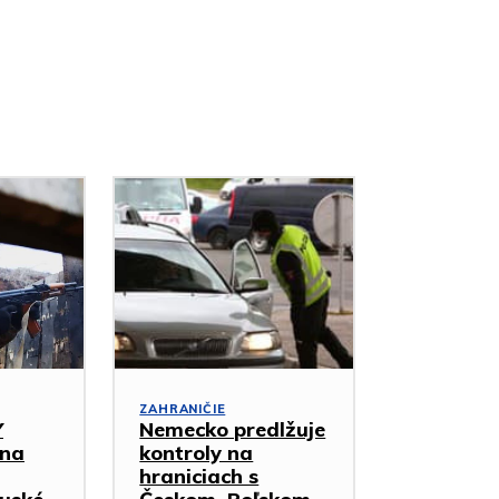
ZAHRANIČIE
Y
Nemecko predlžuje
 na
kontroly na
hraniciach s