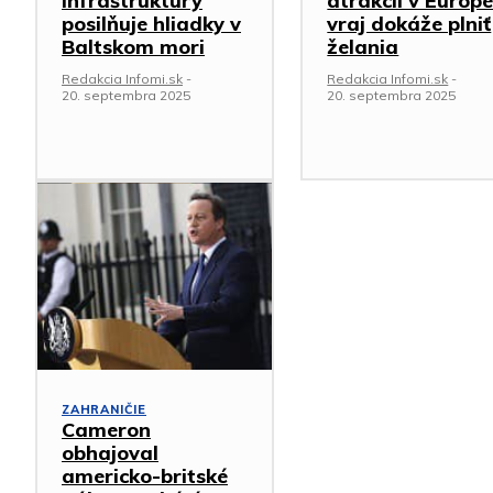
infraštruktúry
atrakcií v Európ
posilňuje hliadky v
vraj dokáže plniť
Baltskom mori
želania
Redakcia Infomi.sk
-
Redakcia Infomi.sk
-
20. septembra 2025
20. septembra 2025
ZAHRANIČIE
Cameron
obhajoval
americko-britské