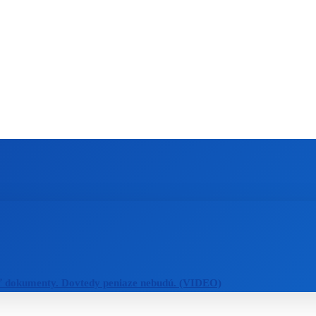
ZAHRANIČIE
ŠPORT
ZDRAVIE
ť dokumenty. Dovtedy peniaze nebudú. (VIDEO)