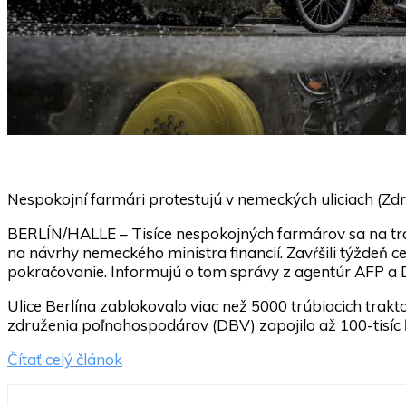
Nespokojní farmári protestujú v nemeckých uliciach (Z
BERLÍN/HALLE – Tisíce nespokojných farmárov sa na tra
na návrhy nemeckého ministra financií. Zavŕšili týždeň c
pokračovanie. Informujú o tom správy z agentúr AFP a 
Ulice Berlína zablokovalo viac než 5000 trúbiacich trak
združenia poľnohospodárov (DBV) zapojilo až 100-tisíc ľ
Čítať celý článok