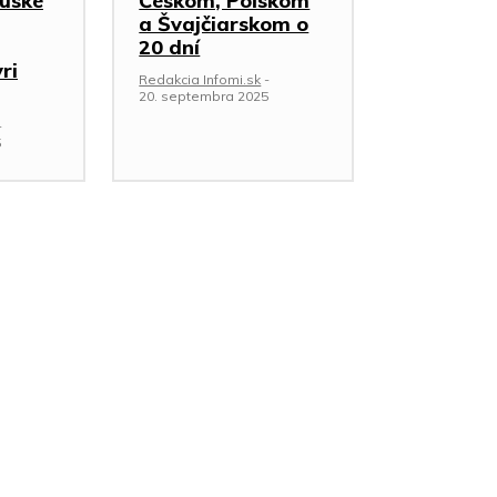
Ruské
Českom, Poľskom
a Švajčiarskom o
20 dní
ri
Redakcia Infomi.sk
-
20. septembra 2025
-
5