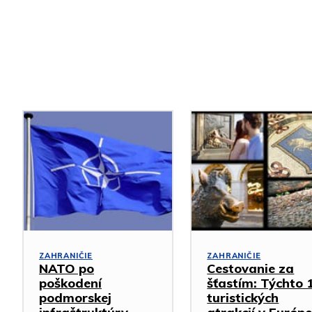
Podobné články
ZAHRANIČIE
ZAHRANIČIE
NATO po
Cestovanie za
poškodení
šťastím: Týchto 
podmorskej
turistických