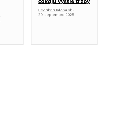
čakajú vyššie tržby
Redakcia Infomi.sk
-
20. septembra 2025
-
5