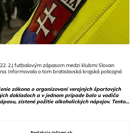
m (22. 2.) futbalovým zápasom medzi klubmi Slovan
na. Informovala o tom bratislavská krajská policajná
rušenie zákona o organizovaní verejných športových
ných dokladoch a v jednom prípade bolo u vodiča
ápasu, zistené požitie alkoholických nápojov. Tento…
Redakcia Infomi.sk