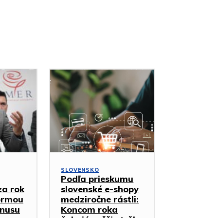
SLOVENSKO
Podľa prieskumu
za rok
slovenské e-shopy
ormou
medziročne rástli:
nusu
Koncom roka