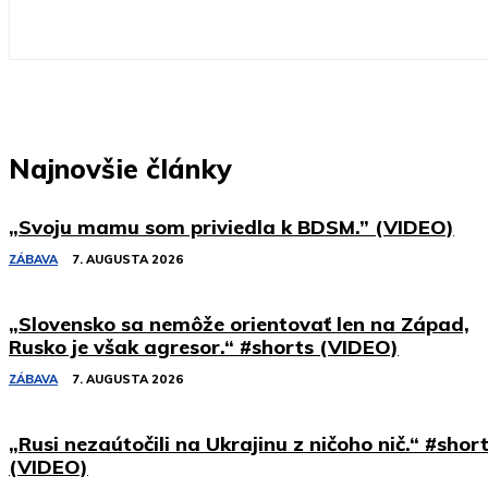
Najnovšie články
„Svoju mamu som priviedla k BDSM.” (VIDEO)
ZÁBAVA
7. AUGUSTA 2026
„Slovensko sa nemôže orientovať len na Západ,
Rusko je však agresor.“ #shorts (VIDEO)
ZÁBAVA
7. AUGUSTA 2026
„Rusi nezaútočili na Ukrajinu z ničoho nič.“ #shor
(VIDEO)