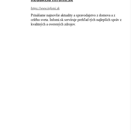
https://www.infomi.sk
Prinášame najnovšie aktuality a spravodajstvo z domova a z
celého sveta. Infomi.sk servíruje prehľad tých najlepších správ z
kvalitných a overených zdrojov.