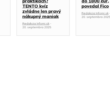
praktikách?
do 1800 eur,
TENTO kvíz
povedal Fico
zvládne len pravý
Redakcia Infomi.sk
nákupný maniak
20. septembra 202
Redakcia Infomi.sk
-
20. septembra 2025