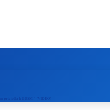
ZAHRANIČIE
ŠPORT
ZDRAVIE
m priviedla k BDSM.” (VIDEO)