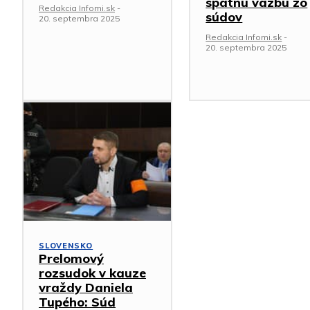
spätnú väzbu zo
Redakcia Infomi.sk
-
súdov
20. septembra 2025
Redakcia Infomi.sk
-
20. septembra 2025
SLOVENSKO
Prelomový
rozsudok v kauze
vraždy Daniela
Tupého: Súd