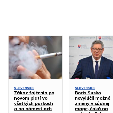
Podobné články
SLOVENSKO
SLOVENSKO
Zákaz fajčenia po
Boris Susko
novom platí vo
nevylúčil možné
všetkých parkoch
zmeny v súdnej
a na námestiach
mape, čaká na