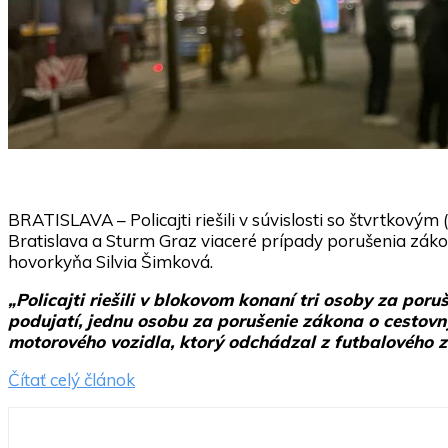
BRATISLAVA – Policajti riešili v súvislosti so štvrtkový
Bratislava a Sturm Graz viaceré prípady porušenia záko
hovorkyňa Silvia Šimková.
„Policajti riešili v blokovom konaní tri osoby za po
podujatí, jednu osobu za porušenie zákona o cestov
motorového vozidla, ktorý odchádzal z futbalového z
Čítať celý článok