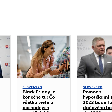
SLOVENSKO
SLOVENSKO
Black Friday je
Pomoc s
konečne tu! Čo
hypotékami 
všetko viete o
2023 bude f
obchodných
daňového bo