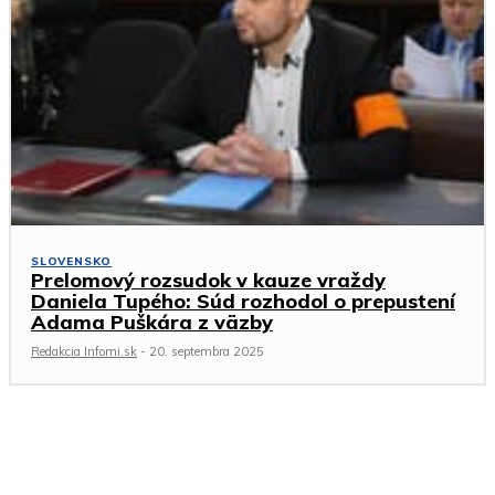
SLOVENSKO
Prelomový rozsudok v kauze vraždy
Daniela Tupého: Súd rozhodol o prepustení
Adama Puškára z väzby
Redakcia Infomi.sk
-
20. septembra 2025