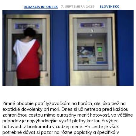
SLOVENSKO
7. SEPTEMBRA 2025
REDAKCIA INFOMI.SK
Zimné obdobie patrí lyžovačkám na horách, ale láka tiež na
exotické dovolenky pri mori. Dnes si už netreba pred každou
zahraničnou cestou mimo eurozóny meniť hotovosť, vo väčšine
prípadov je najvýhodnejšie využiť platby kartou či výber
hotovosti z bankomatu v cudzej mene. Pri ceste je však
potrebné dávať si pozor na rôzne poplatky a špecifiká v