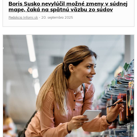
Boris Susko nevylúčil možné zmeny v súdnej
mape, čaká na spätnú väzbu zo súdov
Redakcia Infomi.sk
-
20. septembra 2025