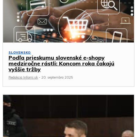
SLOVENSKO
Podľa prieskumu slovenské e-shopy
medziročne rástli: Koncom roka čakajú
vyššie tržby
Redakcia Infomi.sk
-
20. septembra 2025