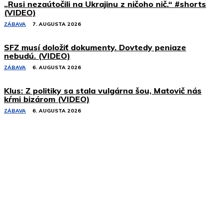
„Rusi nezaútočili na Ukrajinu z ničoho nič.“ #shorts
(VIDEO)
ZÁBAVA
7. AUGUSTA 2026
SFZ musí doložiť dokumenty. Dovtedy peniaze
nebudú. (VIDEO)
ZÁBAVA
6. AUGUSTA 2026
Klus: Z politiky sa stala vulgárna šou, Matovič nás
kŕmi bizárom (VIDEO)
ZÁBAVA
6. AUGUSTA 2026
Podobné články