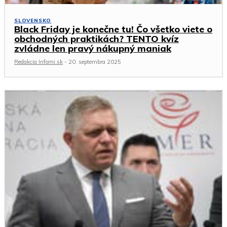
SLOVENSKO
Black Friday je konečne tu! Čo všetko viete o
obchodných praktikách? TENTO kvíz
zvládne len pravý nákupný maniak
Redakcia Infomi.sk
-
20. septembra 2025